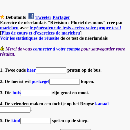
Débutants
Tweeter
Partager
Exercice de néerlandais "Révision : Pluriel des noms" créé par
mariebru
avec
le générateur de tests - créez votre propre test !
[
Plus de cours et d'exercices de mariebru
]
Voir les statistiques de réussite
de ce test de néerlandais
Merci de vous
connecter à votre compte
pour sauvegarder votre
résultat.
1. Twee oude
heer
praten op de bus.
2. De toerist wil
postzegel
kopen.
3. Die
huis
zijn groot en mooi.
4. De vrienden maken een tochtje op het Brugse
kanaal
.
5. De
kind
spelen op de stoep.