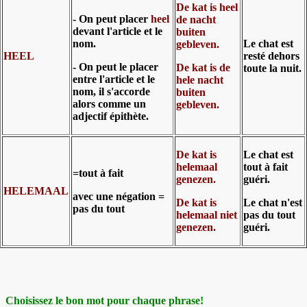
De kat is heel
- On peut placer
heel
de nacht
devant l'article et le
buiten
nom.
Le chat est
gebleven.
HEEL
resté dehors
- On peut le placer
De kat is de
toute la nuit.
entre l'article et le
hele nacht
nom, il s'accorde
buiten
alors comme un
gebleven.
adjectif épithète.
De kat is
Le chat est
helemaal
tout à fait
=tout à fait
genezen.
guéri.
HELEMAAL
avec une négation =
De kat is
Le chat n'est
pas du tout
helemaal niet
pas du tout
genezen.
guéri.
Choisissez le bon mot pour chaque phrase!