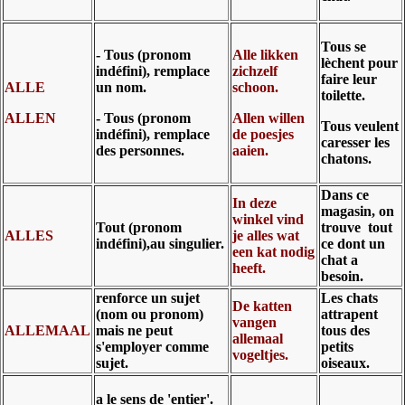
Tous se
- Tous (pronom
Alle likken
lèchent pour
indéfini), remplace
zichzelf
faire leur
ALLE
un nom.
schoon.
toilette.
ALLEN
- Tous (pronom
Allen willen
Tous veulent
indéfini), remplace
de poesjes
caresser les
des personnes.
aaien.
chatons.
Dans ce
In deze
magasin, on
winkel vind
Tout (pronom
trouve tout
ALLES
je alles wat
indéfini),au singulier.
ce dont un
een kat nodig
chat a
heeft.
besoin.
renforce un sujet
Les chats
De katten
(nom ou pronom)
attrapent
vangen
ALLEMAAL
mais ne peut
tous des
allemaal
s'employer comme
petits
vogeltjes.
sujet.
oiseaux.
a le sens de 'entier'.