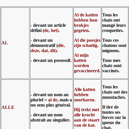
Al de katten
Tous les
hebben hun
chats ont
- devant un article
brokjes
mangé leurs
défini (
de, het).
gegeten.
croquettes.
- devant un
Al die poesjes
Tous ces
AL
démonstratif (
die,
zijn schattig.
chatons sont
deze, dat, dit).
mignons.
Al mijn
- devant un possessif
.
katten
Tous mes
worden
chats sont
gevaccineerd.
vaccinés.
Tous les
Alle katten
chats ont des
- devant un nom au
hebben
moustaches.
pluriel =
al de
, mais a
snorharen.
un sens plus général.
Il tire de
ALLE
Hij trekt met
toutes ses
- devant un nom
alle kracht
forces sur la
abstrait au singulier.
aan de staart
queue du
van de kat.
chat.