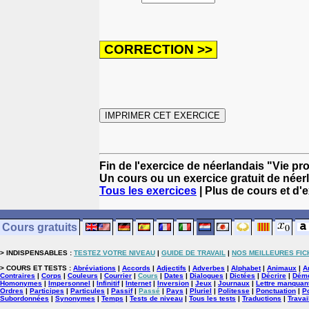
Fin de l'exercice de néerlandais "Vie pro
Un cours ou un exercice gratuit de néer
Tous les exercices
| Plus de cours et d'
Cours gratuits
> INDISPENSABLES :
TESTEZ VOTRE NIVEAU
|
GUIDE DE TRAVAIL
|
NOS MEILLEURES FIC
> COURS ET TESTS :
Abréviations
|
Accords
|
Adjectifs
|
Adverbes
|
Alphabet
|
Animaux
|
A
Contraires
|
Corps
|
Couleurs
|
Courrier
|
Cours
|
Dates
|
Dialogues
|
Dictées
|
Décrire
|
Démo
Homonymes
|
Impersonnel
|
Infinitif
|
Internet
|
Inversion
|
Jeux
|
Journaux
|
Lettre manquan
Ordres
|
Participes
|
Particules
|
Passif
|
Passé
|
Pays
|
Pluriel
|
Politesse
|
Ponctuation
|
P
Subordonnées
|
Synonymes
|
Temps
|
Tests de niveau
|
Tous les tests
|
Traductions
|
Travai