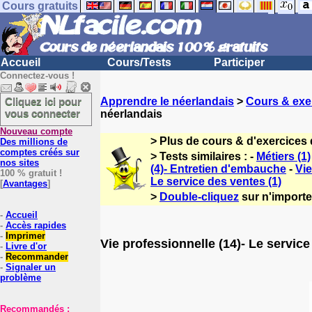
Cours gratuits
Accueil
Cours/Tests
Participer
Connectez-vous !
Cliquez ici pour
Apprendre le néerlandais
>
Cours & exe
vous connecter
néerlandais
Nouveau compte
> Plus de cours & d'exercices
Des millions de
comptes créés sur
> Tests similaires : -
Métiers (1)
nos sites
(4)- Entretien d'embauche
-
Vie
100 % gratuit !
Le service des ventes (1)
[
Avantages
]
>
Double-cliquez
sur n'importe
-
Accueil
-
Accès rapides
-
Imprimer
Vie professionnelle (14)- Le service
-
Livre d'or
-
Recommander
-
Signaler un
problème
Recommandés :