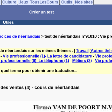
Culture
Jeux
TousLesCours
Outils
Nos sites
Créer un test
Utiles
rcices de néerlandais
> test de néerlandais n°91010 : Vie pr
 de néerlandais sur les mêmes thèmes : |
Travail
[
Autres th
-
Vie professionnelle (1)- La lettre de candidature
-
Vie prof
 professionnelle (6)- Le téléphone (1)
-
Métiers (2)
-
Vie profe
 quel terme pour obtenir une traduction...
 des ventes (4) - cours de néerlandais