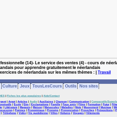
fessionnelle (14)- Le service des ventes (4) - cours de néer
landais pour apprendre gratuitement le néerlandais
exercices de néerlandais sur les mêmes thèmes : |
Travail
Culture
Jeux
TousLesCours
Outils
Nos sites
HES
|
Fiches les plus populaires
|
Aide/Contact
rgent
|
Argot
|
Articles
|
Audio
|
Auxiliaires
|
Chanson
|
Communication
|
Comparatifs/Superla
nstratifs
|
Ecole
|
Etre
|
Exclamations
|
Famille
|
Faux amis
|
Films
|
Formation
|
Futur
|
Fêt
te
|
Littérature
|
Magasin
|
Maison
|
Majuscules
|
Maladies
|
Mots
|
Mouvement
|
Musique
|
Mé
ossession
|
Poèmes
|
Pronominaux
|
Pronoms
|
Prononciation
|
Proverbes
|
Prépositions
|
P
l
|
Téléphone
|
Vidéo
|
Vie quotidienne
|
Villes
|
Voitures
|
Voyages
|
Vêtements