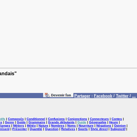
landais"
Partager
:
Facebook
/
Twitter
/
...
tifs
|
Composés
|
Conditionnel
|
Confusions
|
Conjonctions
|
Connecteurs
|
Contes
|
es
|
Genre
|
Goûts
|
Grammaire
|
Grands débutants
|
Guide
|
Géographie
|
Heure
|
langes
|
Métiers
|
Météo
|
Nature
|
Nombres
|
Noms
|
Nourriture
|
Négations
|
Opinion
|
résent
|
Présenter
|
Quantité
|
Question
|
Relatives
|
Sports
|
Style direct
|
Subjonctif
|