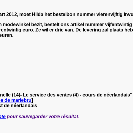
t 2012, moet Hilda het bestelbon nummer vierenvijftig invull
modewinkel bezit, bestelt ons artikel nummer vijfentwintig 
rentwintig euro. Ze wil er drie van. De levering zal plaats h
euren.
elle (14)- Le service des ventes (4) - cours de néerlandais
es de mariebru
]
st de néerlandais
pte
pour sauvegarder votre résultat.